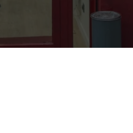
Nous trouver
Nom :
Prestige Barber
Adresse :
6, Rue des Prêcheurs
75001
Paris
Numéro de Siret :
92165716900014
Pour les mentions relatives à l'utilisation du service et à la
protection des données personnelles, merci de vous reporter
aux
CGU de Planity
.